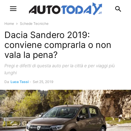
Home
Schede Tecniche
Dacia Sandero 2019:
conviene comprarla o non
vala la pena?
Pregi e difetti di questa auto per la città e per viaggi più
lunghi
Da
Luca Tassi
-
Set 25, 2019