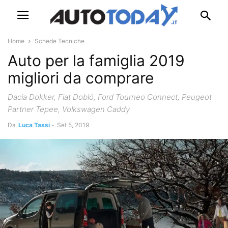
Home
Schede Tecniche
Auto per la famiglia 2019
migliori da comprare
Dacia Dokker, Fiat Dobló, Ford Tourneo Connect, Peugeot
Partner Tepee, Volkswagen Caddy
Da
Luca Tassi
-
Set 5, 2019