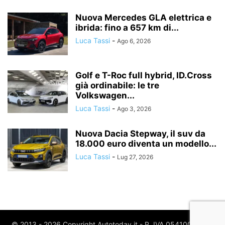
Nuova Mercedes GLA elettrica e
ibrida: fino a 657 km di...
Luca Tassi
-
Ago 6, 2026
Golf e T-Roc full hybrid, ID.Cross
già ordinabile: le tre
Volkswagen...
Luca Tassi
-
Ago 3, 2026
Nuova Dacia Stepway, il suv da
18.000 euro diventa un modello...
Luca Tassi
-
Lug 27, 2026
© 2013 - 2026 Copyright Autotoday.it - P. IVA 05410020969