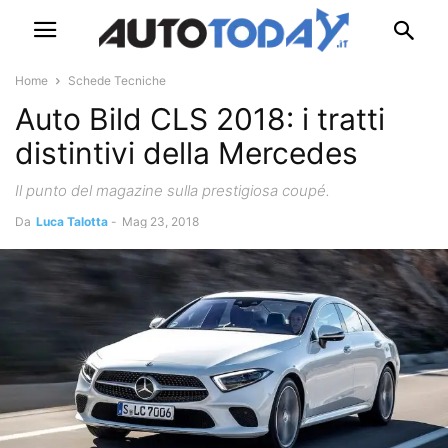
Home
Schede Tecniche
Auto Bild CLS 2018: i tratti
distintivi della Mercedes
Il punto del magazine sulla prestigiosa coupé.
Da
Luca Talotta
-
Mag 23, 2018