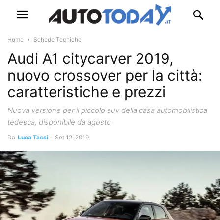
Home
Schede Tecniche
Audi A1 citycarver 2019,
nuovo crossover per la città:
caratteristiche e prezzi
Nuova versione per il piccolo suv della casa automobilistica
tedesca, disponibile da agosto
Da
Luca Tassi
-
Set 12, 2019