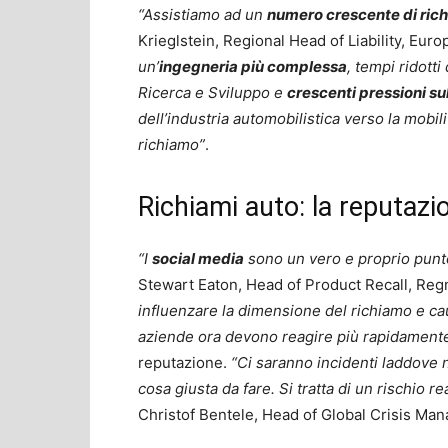
“Assistiamo ad un
numero crescente di ric
Krieglstein, Regional Head of Liability, Eu
un’
ingegneria più complessa
, tempi ridotti
Ricerca e Sviluppo e
crescenti pressioni su
dell’industria automobilistica verso la mobili
richiamo”
.
Richiami auto: la reputazi
“I
social media
sono un vero e proprio punto 
Stewart Eaton, Head of Product Recall, Reg
influenzare la dimensione del richiamo e c
aziende ora devono reagire più rapidament
reputazione.
“Ci saranno incidenti laddove n
cosa giusta da fare. Si tratta di un rischio 
Christof Bentele, Head of Global Crisis Ma