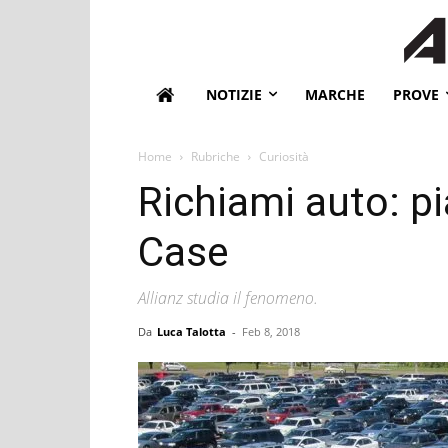
NOTIZIE
MARCHE
PROVE
Home
Rubriche
Curiosità
Richiami auto: pi
Case
Allianz studia il fenomeno.
Da
Luca Talotta
-
Feb 8, 2018