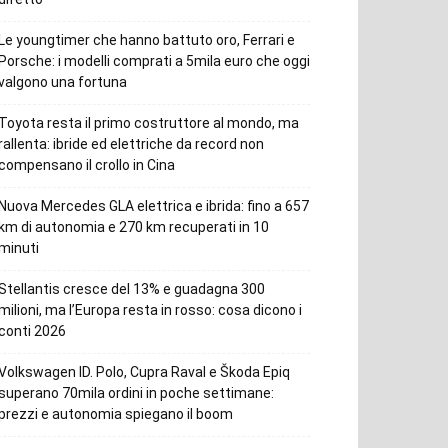
Le youngtimer che hanno battuto oro, Ferrari e
Porsche: i modelli comprati a 5mila euro che oggi
valgono una fortuna
Toyota resta il primo costruttore al mondo, ma
rallenta: ibride ed elettriche da record non
compensano il crollo in Cina
Nuova Mercedes GLA elettrica e ibrida: fino a 657
km di autonomia e 270 km recuperati in 10
minuti
Stellantis cresce del 13% e guadagna 300
milioni, ma l’Europa resta in rosso: cosa dicono i
conti 2026
Volkswagen ID. Polo, Cupra Raval e Škoda Epiq
superano 70mila ordini in poche settimane:
prezzi e autonomia spiegano il boom