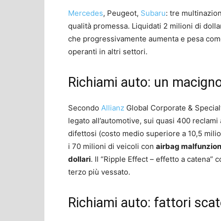
Mercedes
, Peugeot,
Subaru
: tre multinazio
qualità promessa. Liquidati 2 milioni di dolla
che progressivamente aumenta e pesa come 
operanti in altri settori.
Richiami auto: un macigno
Secondo
Allianz
Global Corporate & Specia
legato all’automotive, sui quasi 400 reclami
difettosi (costo medio superiore a 10,5 milion
i 70 milioni di veicoli con
airbag malfunzion
dollari
. Il “Ripple Effect – effetto a catena” c
terzo più vessato.
Richiami auto: fattori sca