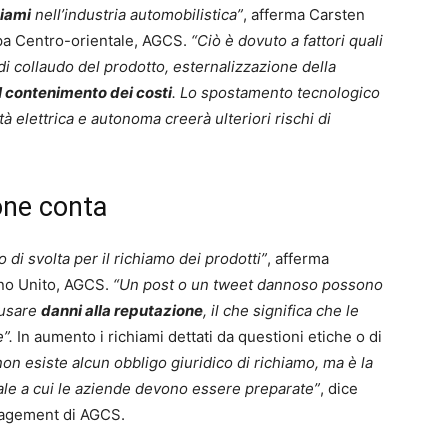
hiami
nell’industria automobilistica”
, afferma Carsten
ropa Centro-orientale, AGCS.
“Ciò è dovuto a fattori quali
 di collaudo del prodotto, esternalizzazione della
l contenimento dei costi
. Lo spostamento tecnologico
tà elettrica e autonoma creerà ulteriori rischi di
one conta
di svolta per il richiamo dei prodotti”
, afferma
no Unito, AGCS.
“Un post o un tweet dannoso possono
ausare
danni alla reputazione
, il che significa che le
e”.
In aumento i richiami dettati da questioni etiche o di
on esiste alcun obbligo giuridico di richiamo, ma è la
reale a cui le aziende devono essere preparate”
, dice
nagement di AGCS.