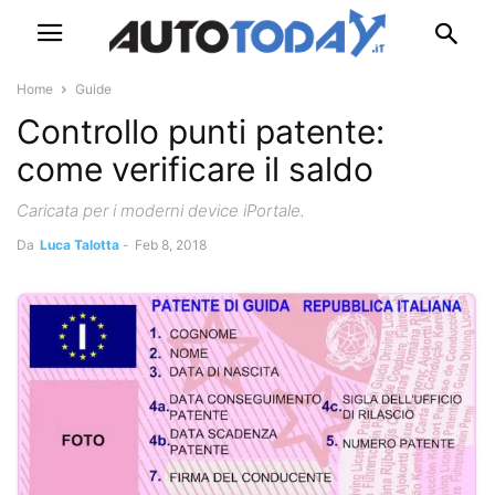
Home
Guide
Controllo punti patente:
come verificare il saldo
Caricata per i moderni device iPortale.
Da
Luca Talotta
-
Feb 8, 2018