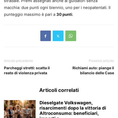
stradale. Premi assegnati anche ai guidatori senza
macchia: due punti ogni biennio, uno per i neopatentati. Il
punteggio massimo è pari a
30 punti
.
Articolo precedente
Prossimo articolo
Parcheggi stretti: scatta il
Richiami auto: piange il
reato di violenza privata
bilancio delle Case
Articoli correlati
Dieselgate Volkswagen,
risarcimenti dopo la vittoria di
Altroconsumo: beneficiari,