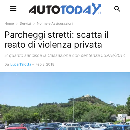
Home
Servizi
Norme e Assicurazioni
Parcheggi stretti: scatta il
reato di violenza privata
E' quanto sancisce la Cassazione con sentenza 53978/2017.
Da
Luca Talotta
-
Feb 8, 2018