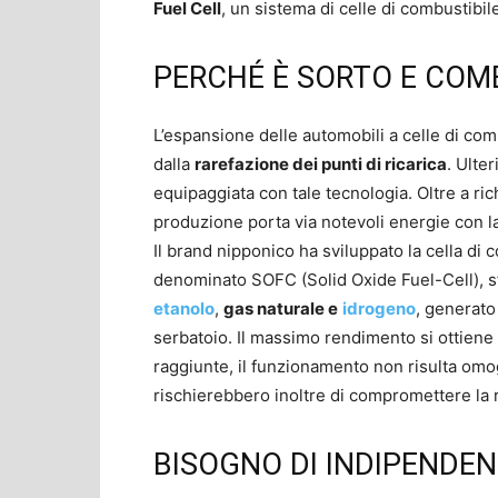
Fuel Cell
, un sistema di celle di combustibil
PERCHÉ È SORTO E COM
L’espansione delle automobili a celle di com
dalla
rarefazione dei punti di ricarica
. Ulter
equipaggiata con tale tecnologia. Oltre a ric
produzione porta via notevoli energie con l
Il brand nipponico ha sviluppato la cella di
denominato SOFC (Solid Oxide Fuel-Cell), sfr
etanolo
,
gas naturale e
idrogeno
, generato
serbatoio. Il massimo rendimento si ottien
raggiunte, il funzionamento non risulta omo
rischierebbero inoltre di compromettere la r
BISOGNO DI INDIPENDE