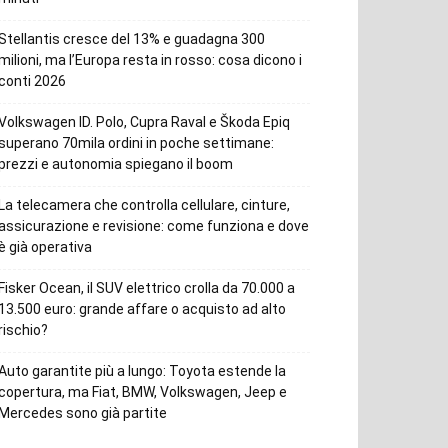
Stellantis cresce del 13% e guadagna 300
milioni, ma l’Europa resta in rosso: cosa dicono i
conti 2026
Volkswagen ID. Polo, Cupra Raval e Škoda Epiq
superano 70mila ordini in poche settimane:
prezzi e autonomia spiegano il boom
La telecamera che controlla cellulare, cinture,
assicurazione e revisione: come funziona e dove
è già operativa
Fisker Ocean, il SUV elettrico crolla da 70.000 a
13.500 euro: grande affare o acquisto ad alto
rischio?
Auto garantite più a lungo: Toyota estende la
copertura, ma Fiat, BMW, Volkswagen, Jeep e
Mercedes sono già partite