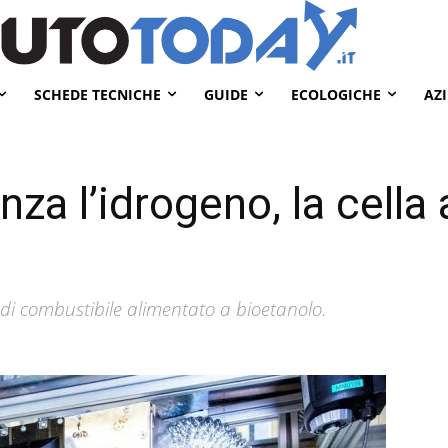
SCHEDE TECNICHE
GUIDE
ECOLOGICHE
AZ
nza l’idrogeno, la cella
e di combustibile alimentato a bioetanolo.