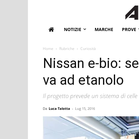
NOTIZIE
MARCHE
PROVE
Home
Rubriche
Curiosità
Nissan e-bio: se
va ad etanolo
Il progetto prevede un sistema di cell
Da
Luca Talotta
-
Lug 15, 2016