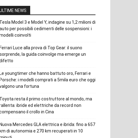
ULTIME NEWS
Tesla Model 3 e Model Y, indagine su 1,2 milioni di
auto per possibili cedimenti delle sospensioni: i
modelli coinvolti
Ferrari Luce alla prova di Top Gear: il suono
sorprende, la guida coinvolge ma emerge un
difetto
Le youngtimer che hanno battuto oro, Ferrari e
Porsche: i modelli comprati a 5mila euro che oggi
valgono una fortuna
Toyota resta il primo costruttore al mondo, ma
rallenta: ibride ed elettriche da record non
compensano il crollo in Cina
Nuova Mercedes GLA elettrica e ibrida: fino a 657
km di autonomia e 270 km recuperati in 10
minuti