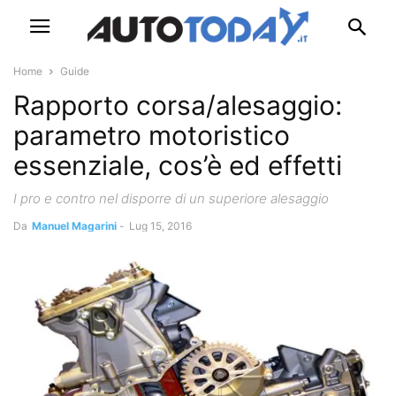
Home
Guide
Rapporto corsa/alesaggio:
parametro motoristico
essenziale, cos’è ed effetti
I pro e contro nel disporre di un superiore alesaggio
Da
Manuel Magarini
-
Lug 15, 2016