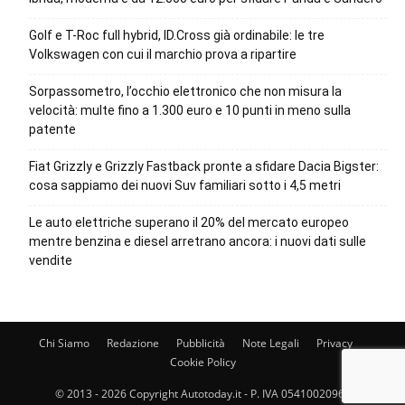
Golf e T-Roc full hybrid, ID.Cross già ordinabile: le tre
Volkswagen con cui il marchio prova a ripartire
Sorpassometro, l’occhio elettronico che non misura la
velocità: multe fino a 1.300 euro e 10 punti in meno sulla
patente
Fiat Grizzly e Grizzly Fastback pronte a sfidare Dacia Bigster:
cosa sappiamo dei nuovi Suv familiari sotto i 4,5 metri
Le auto elettriche superano il 20% del mercato europeo
mentre benzina e diesel arretrano ancora: i nuovi dati sulle
vendite
Chi Siamo
Redazione
Pubblicità
Note Legali
Privacy
Cookie Policy
© 2013 - 2026 Copyright Autotoday.it - P. IVA 05410020969