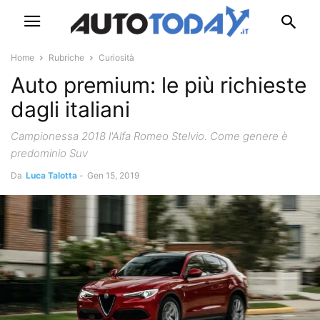
Home
Rubriche
Curiosità
Auto premium: le più richieste
dagli italiani
Campionessa 2018 l'Alfa Romeo Stelvio. Come genere è
predominio Suv
Da
Luca Talotta
-
Gen 15, 2019