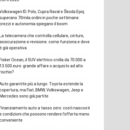
Volkswagen ID. Polo, Cupra Raval e Škoda Epiq
superano 70mila ordini in poche settimane:
prezzi e autonomia spiegano il boom
La telecamera che controlla cellulare, cinture,
assicurazione e revisione: come funziona e dove
è già operativa
Fisker Ocean, il SUV elettrico crolla da 70.000 a
13.500 euro: grande affare o acquisto ad alto
rischio?
Auto garantite più a lungo: Toyota estende la
copertura, ma Fiat, BMW, Volkswagen, Jeep e
Mercedes sono già partite
Finanziamento auto a tasso zero: costi nascosti
e condizioni che possono rendere l’offerta meno
conveniente