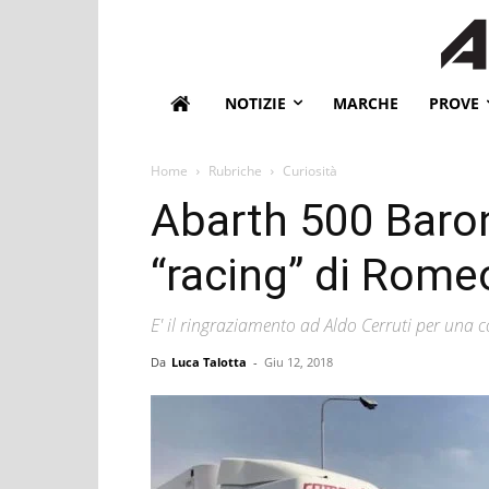
NOTIZIE
MARCHE
PROVE
Home
Rubriche
Curiosità
Abarth 500 Baron
“racing” di Romeo
E' il ringraziamento ad Aldo Cerruti per una 
Da
Luca Talotta
-
Giu 12, 2018