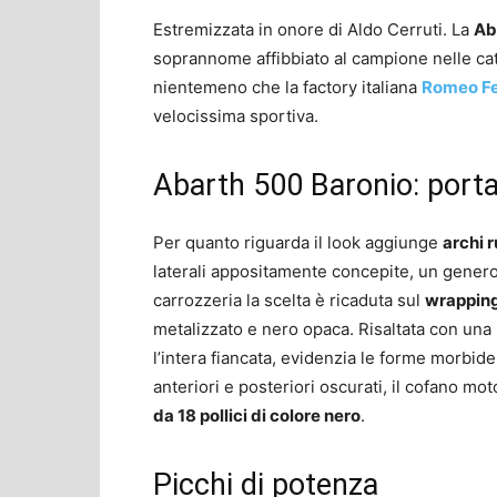
Estremizzata in onore di Aldo Cerruti. La
Ab
soprannome affibbiato al campione nelle ca
nientemeno che la factory italiana
Romeo Fe
velocissima sportiva.
Abarth 500 Baronio: porta
Per quanto riguarda il look aggiunge
archi r
laterali appositamente concepite, un genero
carrozzeria la scelta è ricaduta sul
wrappin
metalizzato e nero opaca. Risaltata con una s
l’intera fiancata, evidenzia le forme morbid
anteriori e posteriori oscurati, il cofano mot
da 18 pollici di colore nero
.
Picchi di potenza