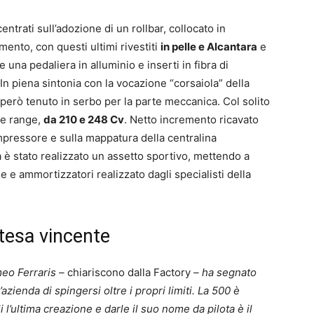
entrati sull’adozione di un rollbar, collocato in
mento, con questi ultimi rivestiti
in pelle e Alcantara
e
re una pedaliera in alluminio e inserti in fibra di
In piena sintonia con la vocazione “corsaiola” della
è però tenuto in serbo per la parte meccanica. Col solito
ue range,
da 210 e 248 Cv
. Netto incremento ricavato
pressore e sulla mappatura della centralina
a è stato realizzato un assetto sportivo, mettendo a
le e ammortizzatori realizzato dagli specialisti della
ntesa vincente
meo Ferraris –
chiariscono dalla Factory
– ha segnato
zienda di spingersi oltre i propri limiti. La 500 è
 l’ultima creazione e darle il suo nome da pilota è il