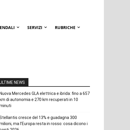
IENDALI
SERVIZI
RUBRICHE
ULTIME NEWS
Nuova Mercedes GLA elettrica e ibrida: fino a 657
km di autonomia e 270 km recuperati in 10
minuti
Stellantis cresce del 13% e guadagna 300
milioni, ma l’Europa resta in rosso: cosa dicono i
conti 2026