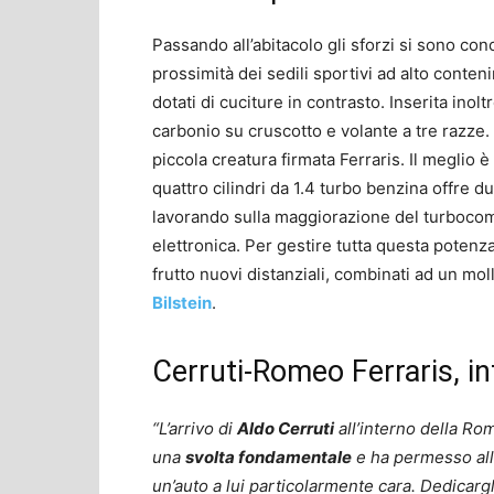
Passando all’abitacolo gli sforzi si sono conc
prossimità dei sedili sportivi ad alto conteni
dotati di cuciture in contrasto. Inserita inolt
carbonio su cruscotto e volante a tre razze. 
piccola creatura firmata Ferraris. Il meglio 
quattro cilindri da 1.4 turbo benzina offre d
lavorando sulla maggiorazione del turbocom
elettronica. Per gestire tutta questa potenz
frutto nuovi distanziali, combinati ad un mol
Bilstein
.
Cerruti-Romeo Ferraris, i
“L’arrivo di
Aldo Cerruti
all’interno della Ro
una
svolta fondamentale
e ha permesso all’a
un’auto a lui particolarmente cara. Dedicargli