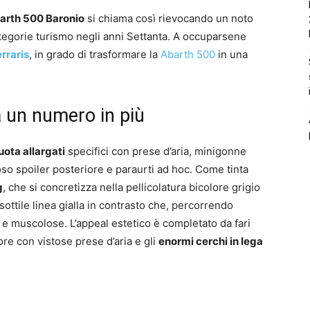
arth 500 Baronio
si chiama così rievocando un noto
tegorie turismo negli anni Settanta. A occuparsene
rraris
, in grado di trasformare la
Abarth 500
in una
 un numero in più
uota allargati
specifici con prese d’aria, minigonne
so spoiler posteriore e paraurti ad hoc. Come tinta
g
, che si concretizza nella pellicolatura bicolore grigio
ottile linea gialla in contrasto che, percorrendo
e e muscolose. L’appeal estetico è completato da fari
ore con vistose prese d’aria e gli
enormi cerchi in lega