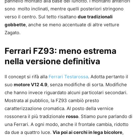
pannello montato alla base del lunotto. I montanti anteriori
sono molto inclinati, mentre quelli posteriori stringono
verso il centro. Sul tetto risaltano
due tradizionali
gobbette
, anche se meno accentuate di altre vetture
Zagato.
Ferrari FZ93: meno estrema
nella versione definitiva
Il concept si rifà alla
Ferrari Testarossa
. Adotta pertanto il
suo
motore V12 4.9
, senza modifiche di sorta. Modifiche
che hanno invece riguardato alcuni particolari secondari.
Mostrata al pubblico, la FZ93 cambiò presto
caratterizzazione cromatica. Al posto della vernice
rossonera il più tradizionale
rosso
. Stiamo pure parlando di
una Ferrari. A ogni modo, anche il frontale cambia, ridotto
da due a quattro luce.
Via poi ai cerchi in lega bicolore
,