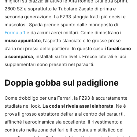
migliori su piazza: all’attivo le Alfa Romeo Giulietta Sprint,
2600 SZ e soprattutto le Tubolare Zagato di prima e
seconda generazione. La FZ93 sfoggia tratti più decisi e
muscolosi. Spada prende spunto dalle monoposto di
Formula 1
e da alcuni aerei militari. Come dimostrano il
muso appuntato
, l’aspetto slanciato e le grosse prese
d’aria nei pressi delle portiere. In questo caso
i fanali sono
a scomparsa
, installati su tre livelli. Frecce laterali e luci
supplementari sono presenti nel paraurti.
Doppia gobba sul padiglione
Come d’obbligo per una Ferrari, la FZ93 è accuratamente
studiata nel look.
La coda si rivela assai elaborata
. Ne è
prova il grosso estrattore dell’aria al centro del paraurti,
affinché l’aerodinamica sia eccellente. Il rivestimento a
contrasto nella zona dei fari è il continuum stilistico del