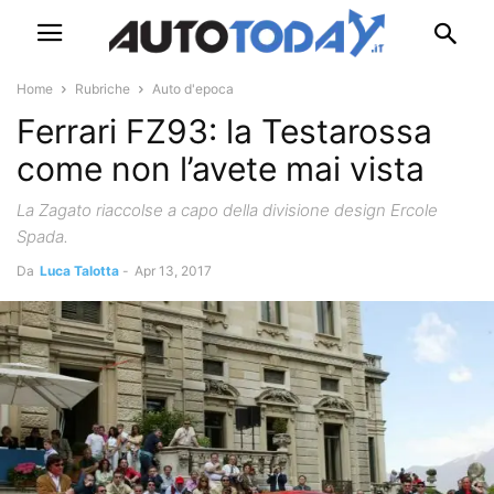
Home
Rubriche
Auto d'epoca
Ferrari FZ93: la Testarossa
come non l’avete mai vista
La Zagato riaccolse a capo della divisione design Ercole
Spada.
Da
Luca Talotta
-
Apr 13, 2017