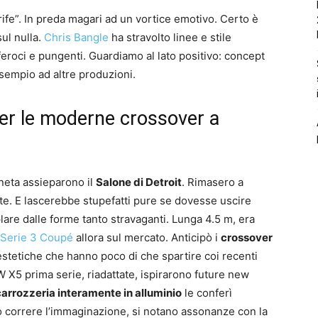
rife”. In preda magari ad un vortice emotivo. Certo è
ul nulla.
Chris Bangle
ha stravolto linee e stile
 feroci e pungenti. Guardiamo al lato positivo: concept
sempio ad altre produzioni.
r le moderne crossover a
aneta assieparono il
Salone di Detroit
. Rimasero a
te. E lascerebbe stupefatti pure se dovesse uscire
plare dalle forme tanto stravaganti. Lunga 4.5 m, era
Serie 3 Coupé
allora sul mercato. Anticipò i
crossover
 estetiche che hanno poco di che spartire coi recenti
 X5 prima serie, riadattate, ispirarono future new
carrozzeria interamente in alluminio
le conferì
o correre l’immaginazione, si notano assonanze con la