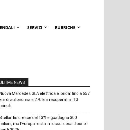
IENDALI
SERVIZI
RUBRICHE
ULTIME NEWS
Nuova Mercedes GLA elettrica e ibrida: fino a 657
km di autonomia e 270 km recuperati in 10
minuti
Stellantis cresce del 13% e guadagna 300
milioni, ma l’Europa resta in rosso: cosa dicono i
conti 2026