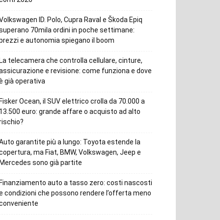
Volkswagen ID. Polo, Cupra Raval e Škoda Epiq
superano 70mila ordini in poche settimane:
prezzi e autonomia spiegano il boom
La telecamera che controlla cellulare, cinture,
assicurazione e revisione: come funziona e dove
è già operativa
Fisker Ocean, il SUV elettrico crolla da 70.000 a
13.500 euro: grande affare o acquisto ad alto
rischio?
Auto garantite più a lungo: Toyota estende la
copertura, ma Fiat, BMW, Volkswagen, Jeep e
Mercedes sono già partite
Finanziamento auto a tasso zero: costi nascosti
e condizioni che possono rendere l’offerta meno
conveniente