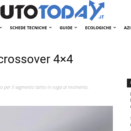
SCHEDE TECNICHE
GUIDE
ECOLOGICHE
AZ
crossover 4×4
ento per il segmento tanto in voga al momento.