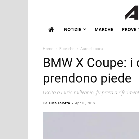
NOTIZIE
MARCHE
PROVE
Home
Rubriche
Auto d'epoca
BMW X Coupe: i 
prendono piede
Uscita a inizio millennio, fu presa a riferim
Da
Luca Talotta
-
Apr 10, 2018