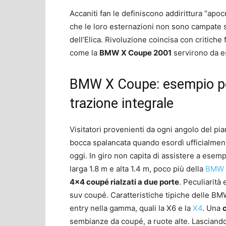
Accaniti fan le definiscono addirittura “apoc
che le loro esternazioni non sono campate s
dell’Elica. Rivoluzione coincisa con critiche
come la
BMW X Coupe 2001
servirono da e
BMW X Coupe: esempio pe
trazione integrale
Visitatori provenienti da ogni angolo del pi
bocca spalancata quando esordì ufficialmen
oggi. In giro non capita di assistere a esem
larga 1.8 m e alta 1.4 m, poco più della
BMW 
4×4 coupé rialzati a due porte
. Peculiarità
suv coupé. Caratteristiche tipiche delle BMW
entry nella gamma, quali la X6 e la
X4
. Una
sembianze da coupé, a ruote alte. Lasciand