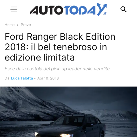
Home
Prove
Ford Ranger Black Edition
2018: il bel tenebroso in
edizione limitata
Esce dalla costola del pick-up leader nelle vendite.
Da
Luca Talotta
-
Apr 10, 2018