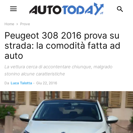
Home
Prove
Peugeot 308 2016 prova su
strada: la comodità fatta ad
auto
La vettura cerca di accontentare chiunque, malgrado
stonino alcune caratteristiche
Da
Luca Talotta
-
Giu 22, 2016