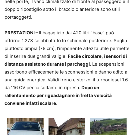
nelle porte, il vano climatizzato di fronte al passeggero e il
doppio ripostiglio sotto il bracciolo anteriore sono utili
portaoggetti.
PRESTAZIONI –
Il bagagliaio dai 420 litri “base” può
offrirne 1.273 se abbattuto lo schienale posteriore. Soglia
piuttosto ampia (78 cm), l’imponente altezza utile permette
di inserire due grandi valigie.
Facile circolare, i sensori di
distanza assistono durante i parcheggi
. Le sospensioni
assorbono efficacemente le sconnessioni e danno adito a
una guida energica. Validi freno e sterzo, il turbodiesel 1.6
da 116 CV pecca soltanto in ripresa.
Dopo un
rallentamento per riguadagnare in fretta velocità
conviene infatti scalare
.