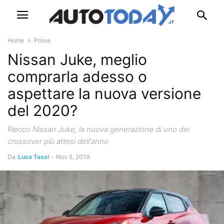
Home
Prove
Nissan Juke, meglio
comprarla adesso o
aspettare la nuova versione
del 2020?
Riecco Nissan Juke, la nuova generazione di uno dei
crossover più attesi dell'anno
Da
Luca Tassi
-
Nov 5, 2019