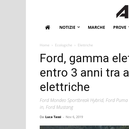
NOTIZIE
MARCHE
PROVE
Home
Ecologiche
Elettriche
Ford, gamma elet
entro 3 anni tra 
elettriche
Ford Mondeo Sportbreak Hybrid, Ford Puma Ec
in, Ford Mustang
Da
Luca Tassi
-
Nov 6, 2019