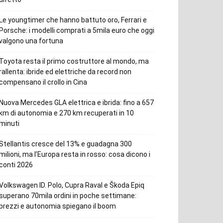
Le youngtimer che hanno battuto oro, Ferrari e
Porsche: i modelli comprati a 5mila euro che oggi
valgono una fortuna
Toyota resta il primo costruttore al mondo, ma
rallenta: ibride ed elettriche da record non
compensano il crollo in Cina
Nuova Mercedes GLA elettrica e ibrida: fino a 657
km di autonomia e 270 km recuperati in 10
minuti
Stellantis cresce del 13% e guadagna 300
milioni, ma l’Europa resta in rosso: cosa dicono i
conti 2026
Volkswagen ID. Polo, Cupra Raval e Škoda Epiq
superano 70mila ordini in poche settimane:
prezzi e autonomia spiegano il boom