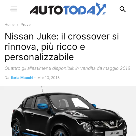
Home
Prove
Nissan Juke: il crossover si
rinnova, più ricco e
personalizzabile
Quattro gli allestimenti disponibili: in vendita da maggio 2018
Da
Ilaria Macchi
-
Mar 13, 2018