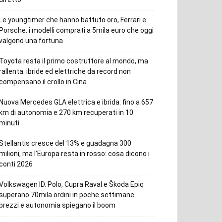
Le youngtimer che hanno battuto oro, Ferrari e
Porsche: i modelli comprati a 5mila euro che oggi
valgono una fortuna
Toyota resta il primo costruttore al mondo, ma
rallenta: ibride ed elettriche da record non
compensano il crollo in Cina
Nuova Mercedes GLA elettrica e ibrida: fino a 657
km di autonomia e 270 km recuperati in 10
minuti
Stellantis cresce del 13% e guadagna 300
milioni, ma l’Europa resta in rosso: cosa dicono i
conti 2026
Volkswagen ID. Polo, Cupra Raval e Škoda Epiq
superano 70mila ordini in poche settimane:
prezzi e autonomia spiegano il boom