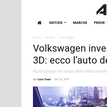
NOTIZIE
MARCHE
PROVE
Home
Notizie
Tecnologie
Volkswagen inves
3D: ecco l’auto d
Nuovi sviluppi nel campo della realtà aumen
Da
Luca Tassi
-
Set 16, 2019