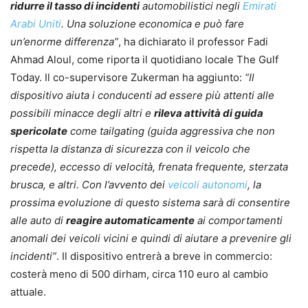
ridurre il tasso di incidenti
automobilistici negli
Emirati
Arabi Uniti
. Una soluzione economica e può fare
un’enorme differenza”
, ha dichiarato il professor Fadi
Ahmad Aloul, come riporta il quotidiano locale The Gulf
Today. Il co-supervisore Zukerman ha aggiunto:
“Il
dispositivo aiuta i conducenti ad essere più attenti alle
possibili minacce degli altri e
rileva attività di guida
spericolate
come tailgating (guida aggressiva che non
rispetta la distanza di sicurezza con il veicolo che
precede), eccesso di velocità, frenata frequente, sterzata
brusca, e altri. Con l’avvento dei
veicoli autonomi
, la
prossima evoluzione di questo sistema sarà di consentire
alle auto di
reagire automaticamente
ai comportamenti
anomali dei veicoli vicini e quindi di aiutare a prevenire gli
incidenti”
. Il dispositivo entrerà a breve in commercio:
costerà meno di 500 dirham, circa 110 euro al cambio
attuale.