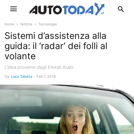
Home
Notizie
Tecnologie
Sistemi d’assistenza alla
guida: il ‘radar’ dei folli al
volante
L'idea proviene dagli Emirati Arabi.
Da
Luca Talotta
-
Feb 7, 2018