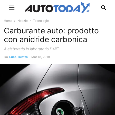
Home
Notizie
Tecnologie
Carburante auto: prodotto
con anidride carbonica
A elaborarlo in laboratorio il MIT.
Da
Luca Talotta
-
Mar 18, 2018