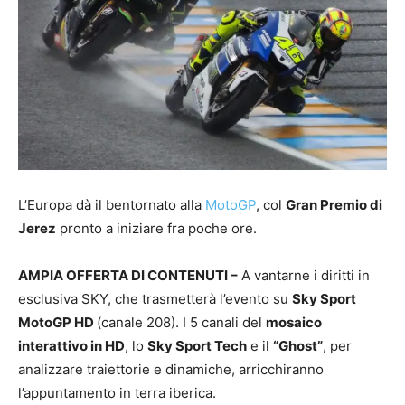
L’Europa dà il bentornato alla
MotoGP
, col
Gran Premio di
Jerez
pronto a iniziare fra poche ore.
AMPIA OFFERTA DI CONTENUTI –
A vantarne i diritti in
esclusiva SKY, che trasmetterà l’evento su
Sky Sport
MotoGP HD
(canale 208). I 5 canali del
mosaico
interattivo in HD
, lo
Sky Sport Tech
e il
“Ghost”
, per
analizzare traiettorie e dinamiche, arricchiranno
l’appuntamento in terra iberica.