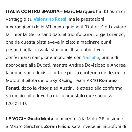
ITALIA CONTRO SPAGNA –
Marc Marquez
ha 33 punti di
vantaggio su
Valentino
Ross
i
, ma le prestazioni
incoraggianti della M1 incoraggiano il “Dottore” ad avviare
la rimonta. Serio candidato al trionfo pure Jorge Lorenzo,
che da questa pista aveva iniziato a macinare punti
pesanti nella passata stagione. Il suo obiettivo è
confermarsi campione mondiale con
Yamaha
, prima di
approdare alla Ducati, mentre Andrea Dovizioso e Andrea
Iannone sono decisi a lottare per la conferma nel team. In
Moto3, il pilota dello Sky Racing Team VR46
Romano
Fenati,
dopo la vittoria ad Austin, è atteso alla conferma
su un circuito dove ha già conquistato due successi
(2012-14).
LE VOCI –
Guido Meda
commenterà la Moto GP, insieme
a Mauro Sanchini.
Zoran Filicic
sarà invece ai microfoni di