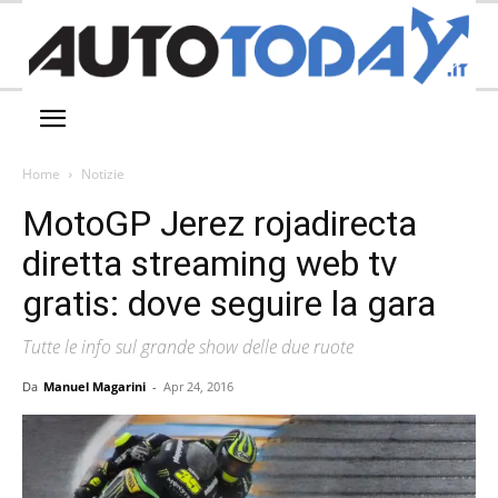
Home
Notizie
MotoGP Jerez rojadirecta
diretta streaming web tv
gratis: dove seguire la gara
Tutte le info sul grande show delle due ruote
Da
Manuel Magarini
-
Apr 24, 2016