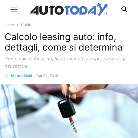
Home
Guide
Calcolo leasing auto: info,
dettagli, come si determina
Come agisce il leasing, finanziamento sempre più in voga
nel settore
Da
Mauro Blasi
-
Apr 24, 2016