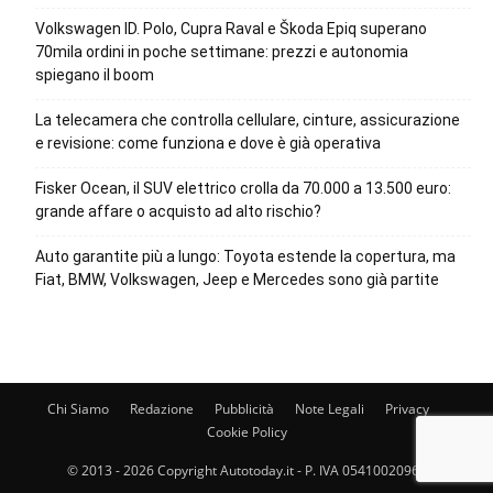
Volkswagen ID. Polo, Cupra Raval e Škoda Epiq superano
70mila ordini in poche settimane: prezzi e autonomia
spiegano il boom
La telecamera che controlla cellulare, cinture, assicurazione
e revisione: come funziona e dove è già operativa
Fisker Ocean, il SUV elettrico crolla da 70.000 a 13.500 euro:
grande affare o acquisto ad alto rischio?
Auto garantite più a lungo: Toyota estende la copertura, ma
Fiat, BMW, Volkswagen, Jeep e Mercedes sono già partite
Chi Siamo
Redazione
Pubblicità
Note Legali
Privacy
Cookie Policy
© 2013 - 2026 Copyright Autotoday.it - P. IVA 05410020969