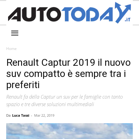
Home
Renault Captur 2019 il nuovo
suv compatto è sempre tra i
preferiti
Renault fa della Captur un suv per le famiglie con tanto
spazio e tre diverse soluzioni multimediali
Da
Luca Tassi
-
Mar 22, 2019