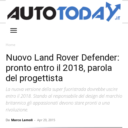
Home
Nuovo Land Rover Defender:
pronto entro il 2018, parola
del progettista
La nuova versione della super fuoristrada dovrebbe uscire
entro il 2018. Stando al responsabile del design del marchio
britannico gli appassionati devono stare pronti a una
rivoluzione.
Da
Marco Lamoli
-
Apr 29, 2015