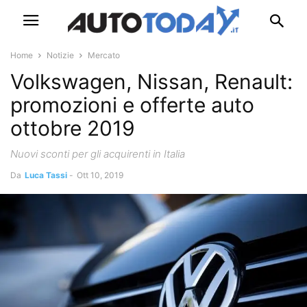
Home
Notizie
Mercato
Volkswagen, Nissan, Renault:
promozioni e offerte auto
ottobre 2019
Nuovi sconti per gli acquirenti in Italia
Da
Luca Tassi
-
Ott 10, 2019