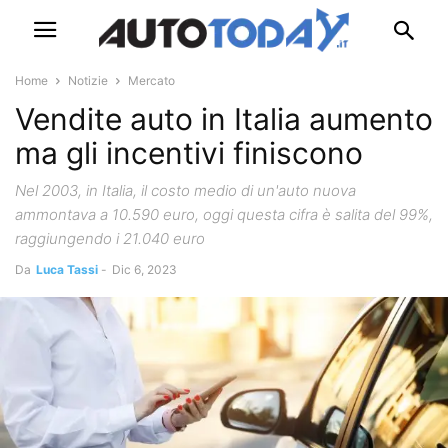
Home
Notizie
Mercato
Vendite auto in Italia aumento
ma gli incentivi finiscono
Nel 2003, in Italia, il costo medio di un'auto nuova
ammontava a 10.590 euro, oggi questa cifra è salita del 99%,
raggiungendo i 21.040 euro
Da
Luca Tassi
-
Dic 6, 2023