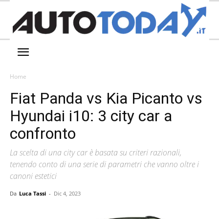
Home
Fiat Panda vs Kia Picanto vs
Hyundai i10: 3 city car a
confronto
La scelta di una city car è basata su criteri razionali,
tenendo conto di una serie di parametri che vanno oltre i
canoni estetici
Da
Luca Tassi
-
Dic 4, 2023