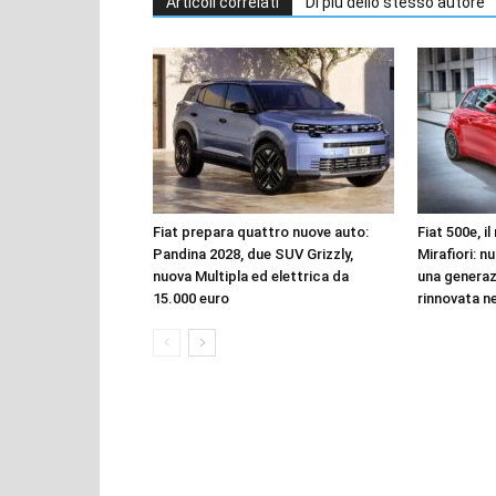
Articoli correlati
Di più dello stesso autore
Fiat prepara quattro nuove auto:
Fiat 500e, i
Pandina 2028, due SUV Grizzly,
Mirafiori: n
nuova Multipla ed elettrica da
una genera
15.000 euro
rinnovata n