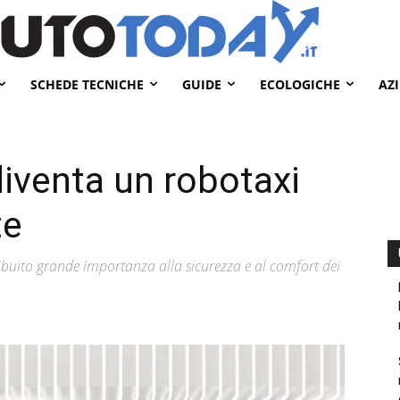
SCHEDE TECNICHE
GUIDE
ECOLOGICHE
AZ
diventa un robotaxi
te
uito grande importanza alla sicurezza e al comfort dei