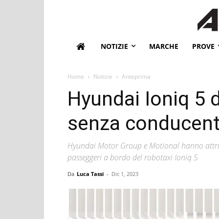
NOTIZIE
MARCHE
PROVE
Home
Notizie
Anteprima
Hyundai Ioniq 5 
senza conducen
Hyundai Motor Group e Motional hanno attrib
passeggeri a bordo del robotaxi Ioniq 5
Da
Luca Tassi
-
Dic 1, 2023