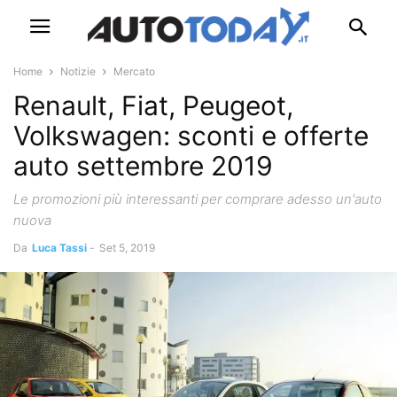
Home
Notizie
Mercato
Renault, Fiat, Peugeot,
Volkswagen: sconti e offerte
auto settembre 2019
Le promozioni più interessanti per comprare adesso un'auto
nuova
Da
Luca Tassi
-
Set 5, 2019