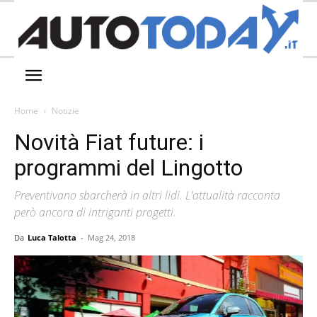
Home
Notizie
Novità Fiat future: i
programmi del Lingotto
Preventivano sbarcherà in altri lidi. L'attualità racconta
però ancora di intriganti progetti.
Da
Luca Talotta
-
Mag 24, 2018