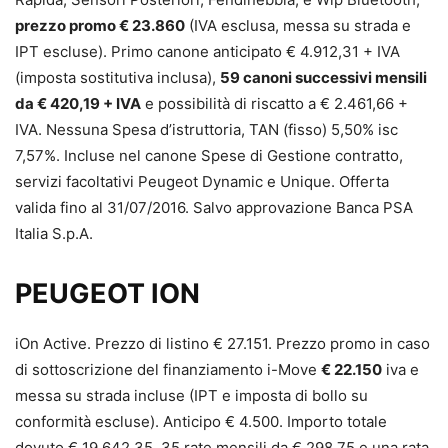
prezzo promo € 23.860
(IVA esclusa, messa su strada e
IPT escluse). Primo canone anticipato € 4.912,31 + IVA
(imposta sostitutiva inclusa),
59 canoni successivi mensili
da € 420,19 + IVA
e possibilità di riscatto a € 2.461,66 +
IVA. Nessuna Spesa d’istruttoria, TAN (fisso) 5,50% isc
7,57%. Incluse nel canone Spese di Gestione contratto,
servizi facoltativi Peugeot Dynamic e Unique. Offerta
valida fino al 31/07/2016. Salvo approvazione Banca PSA
Italia S.p.A.
PEUGEOT ION
iOn Active. Prezzo di listino € 27.151. Prezzo promo in caso
di sottoscrizione del finanziamento i-Move
€ 22.150
iva e
messa su strada incluse (IPT e imposta di bollo su
conformità escluse). Anticipo € 4.500. Importo totale
dovuto € 19.642,35. 35 rate mensili da € 298,75 e una rata