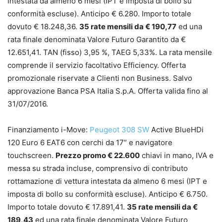
intestata da almeno 6 mesi (IPT e imposta di bollo su
conformità escluse). Anticipo € 6.280. Importo totale
dovuto € 18.248,36.
35 rate mensili da € 190,77
ed una
rata finale denominata Valore Futuro Garantito da €
12.651,41. TAN (fisso) 3,95 %, TAEG 5,33%. La rata mensile
comprende il servizio facoltativo Efficiency. Offerta
promozionale riservate a Clienti non Business. Salvo
approvazione Banca PSA Italia S.p.A. Offerta valida fino al
31/07/2016.
Finanziamento i-Move:
Peugeot 308 SW
Active BlueHDi
120 Euro 6 EAT6 con cerchi da 17” e navigatore
touchscreen.
Prezzo promo € 22.600
chiavi in mano, IVA e
messa su strada incluse, comprensivo di contributo
rottamazione di vettura intestata da almeno 6 mesi (IPT e
imposta di bollo su conformità escluse). Anticipo € 6.750.
Importo totale dovuto € 17.891,41.
35 rate mensili da €
189,43
ed una rata finale denominata Valore Futuro