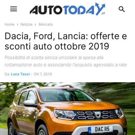
Home
Notizie
Mercato
Dacia, Ford, Lancia: offerte e
sconti auto ottobre 2019
Possibilità di scelta senza vincolare la spesa alla
rottamazione auto e associando l'acquisto agevolato a rate
Da
Luca Tassi
-
Ott 7, 2019