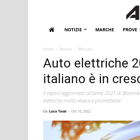
NOTIZIE
MARCHE
PROVE
Home
Notizie
Mercato
Auto elettriche 2
italiano è in cres
Il report aggiornato all’anno 2021 di Bloom
elettriche molto vivace e promettente
Da
Luca Tassi
-
Ott 10, 2022