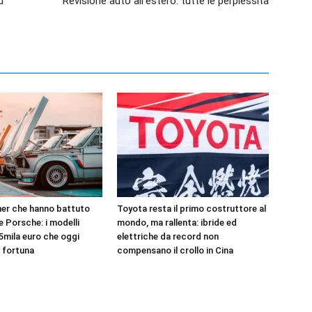
d
Revisione auto all’estero: tutte le perplessità
er che hanno battuto
Toyota resta il primo costruttore al
 e Porsche: i modelli
mondo, ma rallenta: ibride ed
5mila euro che oggi
elettriche da record non
 fortuna
compensano il crollo in Cina