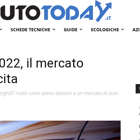
SCHEDE TECNICHE
GUIDE
ECOLOGICHE
AZ
022, il mercato
cita
bergNEF rivela come siamo davanti a un mercato di auto