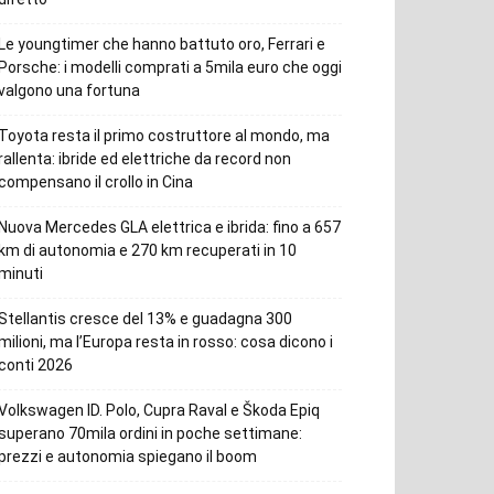
Le youngtimer che hanno battuto oro, Ferrari e
Porsche: i modelli comprati a 5mila euro che oggi
valgono una fortuna
Toyota resta il primo costruttore al mondo, ma
rallenta: ibride ed elettriche da record non
compensano il crollo in Cina
Nuova Mercedes GLA elettrica e ibrida: fino a 657
km di autonomia e 270 km recuperati in 10
minuti
Stellantis cresce del 13% e guadagna 300
milioni, ma l’Europa resta in rosso: cosa dicono i
conti 2026
Volkswagen ID. Polo, Cupra Raval e Škoda Epiq
superano 70mila ordini in poche settimane:
prezzi e autonomia spiegano il boom