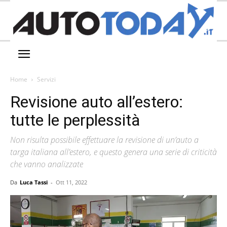
Home
Servizi
Revisione auto all’estero:
tutte le perplessità
Non risulta possibile effettuare la revisione di un’auto a
targa italiana all’estero, e questo genera una serie di criticità
che vanno analizzate
Da
Luca Tassi
-
Ott 11, 2022