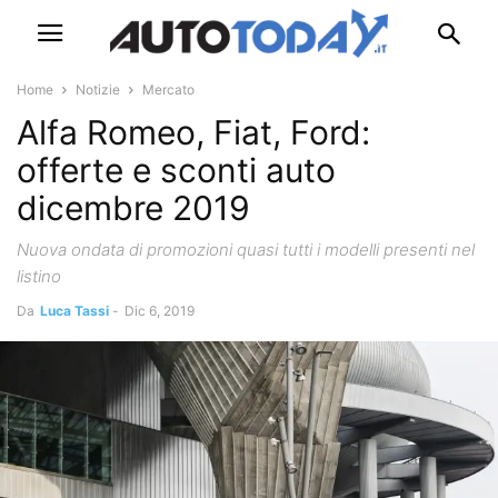
Home
Notizie
Mercato
Alfa Romeo, Fiat, Ford:
offerte e sconti auto
dicembre 2019
Nuova ondata di promozioni quasi tutti i modelli presenti nel
listino
Da
Luca Tassi
-
Dic 6, 2019