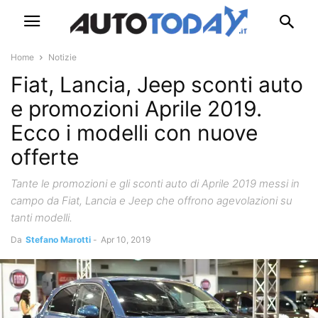
Home
Notizie
Fiat, Lancia, Jeep sconti auto
e promozioni Aprile 2019.
Ecco i modelli con nuove
offerte
Tante le promozioni e gli sconti auto di Aprile 2019 messi in
campo da Fiat, Lancia e Jeep che offrono agevolazioni su
tanti modelli.
Da
Stefano Marotti
-
Apr 10, 2019