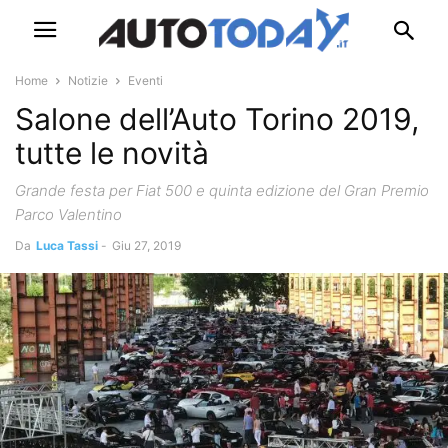
Home
Notizie
Eventi
Salone dell’Auto Torino 2019,
tutte le novità
Grande festa per Fiat 500 e quinta edizione del Gran Premio
Parco Valentino
Da
Luca Tassi
-
Giu 27, 2019