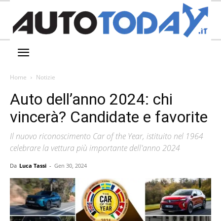
Home
Notizie
Auto dell’anno 2024: chi
vincerà? Candidate e favorite
Il nuovo riconoscimento Car of the Year, istituito nel 1964
celebrare la vettura più importante dell'anno 2024
Da
Luca Tassi
-
Gen 30, 2024