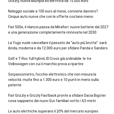
Grizzly, nuova Multipla ed elettrica da 15.000 euro
Noleggio sociale a 100 euro al mese, conviene davvero?
Cinque auto nuove che con le offerte costano meno
Fiat 500e, il rilancio passa da Mirafiori: nuove batterie dal 2027
e una generazione completamente rinnovata nel 2030
La Yugo vuole cancellare il passato da “auto più brutta”: sarà
ibrida, moderna e da 12.000 euro per sfidare Panda e Sandero
Golf e T-Roc full hybrid, ID.Cross già ordinabile: le tre
Volkswagen con cui il marchio prova a ripartire
Sorpassometro, l’occhio elettronico che non misura la
velocità: multe fino a 1.300 euro e 10 punti in meno sulla
patente
Fiat Grizzly e Grizzly Fastback pronte a sfidare Dacia Bigster:
cosa sappiamo dei nuovi Suv familiari sotto i 4,5 metri
Le auto elettriche superano il 20% del mercato europeo