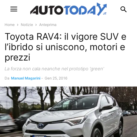
Home
Notizie
Anteprima
Toyota RAV4: il vigore SUV e
l’ibrido si uniscono, motori e
prezzi
La forza non cala neanche nel prototipo 'green'
Da
Manuel Magarini
-
Gen 25, 2016