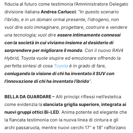
fiducia al futuro come testimonia l’Amministratore Delegato
divisione italiana
Andrea Carlucci
:
“In questo scenario
l’ibrido, e in un domani ormai presente, l’idrogeno, non
vuol dire solo immaginare, progettare, costruire e vendere
una tecnologia; vuol dire
essere intimamente connessi
con la società in cui viviamo insieme al desiderio di
sorprendere per migliorare il mondo
. Con il nuovo RAV4
Hybrid, Toyota vuole stupire ed emozionare offrendo la
perfetta sintesi di cosa
Toyota
è in grado di fare,
coniugando la visione di chi ha inventato il SUV con
l’innovazione di chi ha inventato l’ibrido
”
.
BELLA DA GUARDARE –
Alti principi riflessi nell’estetica
come evidenzia la
slanciata griglia superiore, integrata ai
nuovi gruppi ottici Bi-LED
. Anima potente ed elegante che
la fiancata testimonia con la nuova linea di cintura e gli
archi passaruota, mentre nuovi cerchi 17’’ e 18’’ rafforzano