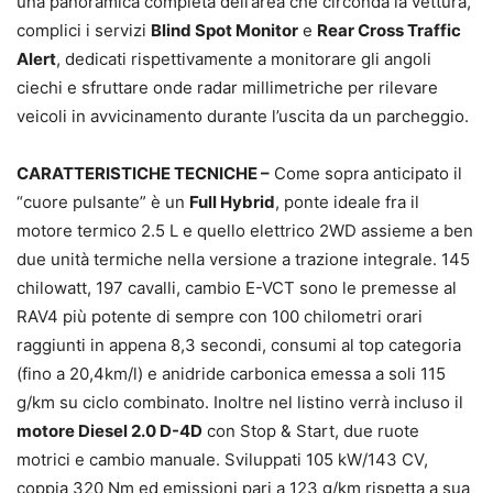
una panoramica completa dell’area che circonda la vettura,
complici i servizi
Blind Spot Monitor
e
Rear Cross Traffic
Alert
, dedicati rispettivamente a monitorare gli angoli
ciechi e sfruttare onde radar millimetriche per rilevare
veicoli in avvicinamento durante l’uscita da un parcheggio.
CARATTERISTICHE TECNICHE –
Come sopra anticipato il
“cuore pulsante” è un
Full Hybrid
, ponte ideale fra il
motore termico 2.5 L e quello elettrico 2WD assieme a ben
due unità termiche nella versione a trazione integrale. 145
chilowatt, 197 cavalli, cambio E-VCT sono le premesse al
RAV4 più potente di sempre con 100 chilometri orari
raggiunti in appena 8,3 secondi, consumi al top categoria
(fino a 20,4km/l) e anidride carbonica emessa a soli 115
g/km su ciclo combinato. Inoltre nel listino verrà incluso il
motore Diesel 2.0 D-4D
con Stop & Start, due ruote
motrici e cambio manuale. Sviluppati 105 kW/143 CV,
coppia 320 Nm ed emissioni pari a 123 g/km rispetta a sua