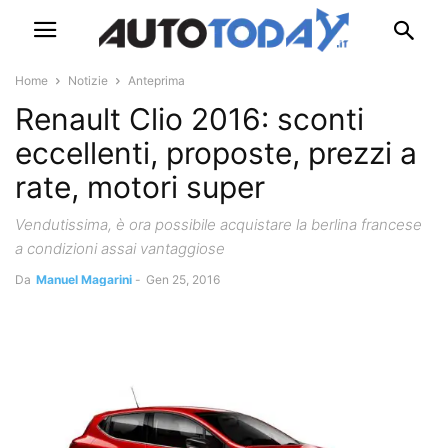
Home
Notizie
Anteprima
Renault Clio 2016: sconti
eccellenti, proposte, prezzi a
rate, motori super
Vendutissima, è ora possibile acquistare la berlina francese
a condizioni assai vantaggiose
Da
Manuel Magarini
-
Gen 25, 2016