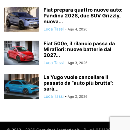
Fiat prepara quattro nuove auto:
Pandina 2028, due SUV Grizzly,
nuova...
Luca Tassi
-
Ago 4, 2026
Fiat 500e, il rilancio passa da
Mirafiori: nuove batterie dal
2027...
Luca Tassi
-
Ago 3, 2026
La Yugo vuole cancellare il
passato da “auto più brutta”:
sarà...
Luca Tassi
-
Ago 3, 2026
© 2013 - 2026 Copyright Autotoday.it - P. IVA 05410020969