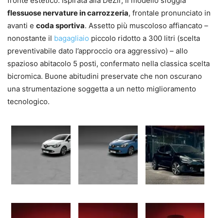
fronte estetico. Ispirata alla DeZir, il modello sfoggia
flessuose nervature in carrozzeria
, frontale pronunciato in
avanti e
coda sportiva
. Assetto più muscoloso affiancato –
nonostante il
bagagliaio
piccolo ridotto a 300 litri (scelta
preventivabile dato l’approccio ora aggressivo) – allo
spazioso abitacolo 5 posti, confermato nella classica scelta
bicromica. Buone abitudini preservate che non oscurano
una strumentazione soggetta a un netto miglioramento
tecnologico.