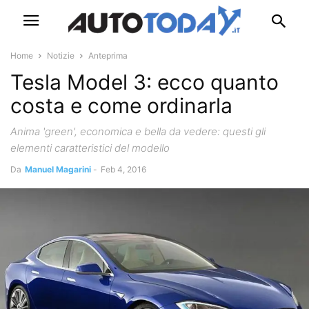
Home
Notizie
Anteprima
Tesla Model 3: ecco quanto
costa e come ordinarla
Anima 'green', economica e bella da vedere: questi gli
elementi caratteristici del modello
Da
Manuel Magarini
-
Feb 4, 2016