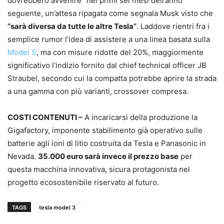
dovrebbero avvenire “nei primi sei mesi dell’anno”
seguente, un’attesa ripagata come segnala Musk visto che
“sarà diversa da tutte le altre Tesla”
. Laddove rientri fra i
semplice rumor l’idea di assistere a una linea basata sulla
Model S
, ma con misure ridotte del 20%, maggiormente
significativo l’indizio fornito dal chief technical officer JB
Straubel, secondo cui la compatta potrebbe aprire la strada
a una gamma con più varianti, crossover compresa.
COSTI CONTENUTI –
A incaricarsi della produzione la
Gigafactory, imponente stabilimento già operativo sulle
batterie agli ioni di litio costruita da Tesla e Panasonic in
Nevada.
35.000 euro sarà invece il prezzo base
per
questa macchina innovativa, sicura protagonista nel
progetto ecosostenibile riservato al futuro.
TAGS
tesla model 3