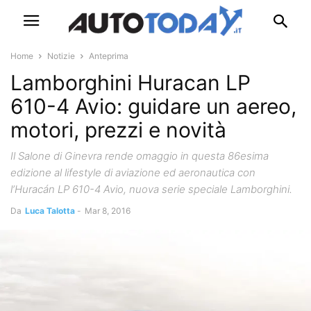
Home
Notizie
Anteprima
Lamborghini Huracan LP
610-4 Avio: guidare un aereo,
motori, prezzi e novità
Il Salone di Ginevra rende omaggio in questa 86esima
edizione al lifestyle di aviazione ed aeronautica con
l’Huracán LP 610-4 Avio, nuova serie speciale Lamborghini.
Da
Luca Talotta
-
Mar 8, 2016