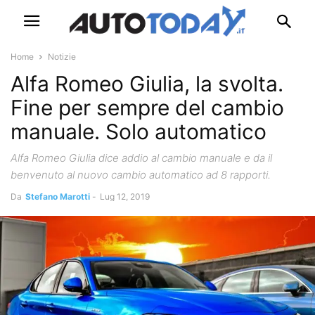
Home
Notizie
Alfa Romeo Giulia, la svolta.
Fine per sempre del cambio
manuale. Solo automatico
Alfa Romeo Giulia dice addio al cambio manuale e da il
benvenuto al nuovo cambio automatico ad 8 rapporti.
Da
Stefano Marotti
-
Lug 12, 2019