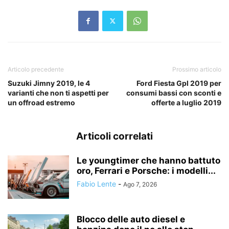
Articolo precedente
Prossimo articolo
Suzuki Jimny 2019, le 4
Ford Fiesta Gpl 2019 per
varianti che non ti aspetti per
consumi bassi con sconti e
un offroad estremo
offerte a luglio 2019
Articoli correlati
Le youngtimer che hanno battuto
oro, Ferrari e Porsche: i modelli...
Fabio Lente
-
Ago 7, 2026
Blocco delle auto diesel e