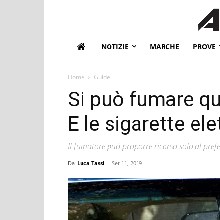
NOTIZIE
MARCHE
PROVE
Home
Guide
Si può fumare qu
E le sigarette el
Il fumatore può proporre ricorso solo al prefe
Da
Luca Tassi
-
Set 11, 2019