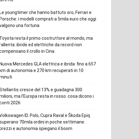
Le youngtimer che hanno battuto oro, Ferrari e
Porsche: i modelli comprati a 5mila euro che oggi
valgono una fortuna
Toyota resta il primo costruttore al mondo, ma
rallenta: ibride ed elettriche da record non
compensano il crollo in Cina
Nuova Mercedes GLA elettrica e ibrida: fino a 657
km di autonomia e 270 km recuperati in 10
minuti
Stellantis cresce del 13% e guadagna 300
milioni, ma l’Europa resta in rosso: cosa dicono i
conti 2026
Volkswagen ID. Polo, Cupra Raval e Škoda Epiq
superano 70mila ordini in poche settimane:
prezzi e autonomia spiegano il boom