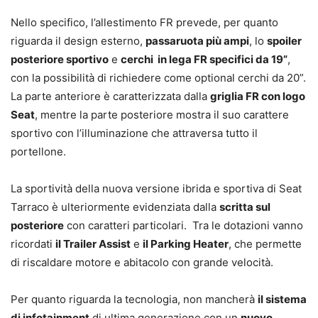
Nello specifico, l’allestimento FR prevede, per quanto
riguarda il design esterno,
passaruota più ampi
, lo
spoiler
posteriore sportivo
e
cerchi in lega FR specifici da 19”
,
con la possibilità di richiedere come optional cerchi da 20”.
La parte anteriore è caratterizzata dalla
griglia FR con logo
Seat
, mentre la parte posteriore mostra il suo carattere
sportivo con l’illuminazione che attraversa tutto il
portellone.
La sportività della nuova versione ibrida e sportiva di Seat
Tarraco è ulteriormente evidenziata dalla
scritta sul
posteriore
con caratteri particolari. Tra le dotazioni vanno
ricordati
il Trailer Assist
e
il Parking Heater
, che permette
di riscaldare motore e abitacolo con grande velocità.
Per quanto riguarda la tecnologia, non mancherà
il sistema
di infotainment
di ultima generazione con un
nuovo