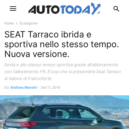
Home
Ecologiche
SEAT Tarraco ibrida e
sportiva nello stesso tempo.
Nuova versione.
Ibrida e allo stesso tempo sportiva grazie all'abbinamento
con l'allestimento FR. E'cosi che si presenterà Seat Tarraco
al Salone di Francoforte.
Da
Stefano Marotti
-
Set 11, 2019