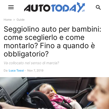
Home
Guide
Seggiolino auto per bambini:
come sceglierlo e come
montarlo? Fino a quando è
obbligatorio?
Va collocato nel senso di marcia?
Da
Luca Tassi
-
Nov 7, 2019