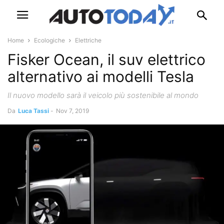
Home
Ecologiche
Elettriche
Fisker Ocean, il suv elettrico
alternativo ai modelli Tesla
Il nuovo modello sarà il veicolo più sostenibile al mondo
Da
Luca Tassi
-
Nov 7, 2019