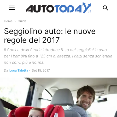
Home
Guide
Seggiolino auto: le nuove
regole del 2017
Il Codice della Strada introduce l’uso dei seggiolini in auto
per i bambini fino a 125 cm di altezza. I rialzi senza schienale
non sono più a norma.
Da
Luca Talotta
-
Set 15, 2017